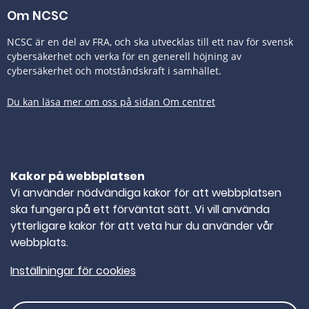
Om NCSC
NCSC är en del av FRA, och ska utvecklas till ett nav för svensk
cybersäkerhet och verka för en generell höjning av
cybersäkerhet och motståndskraft i samhället.
Du kan läsa mer om oss på sidan Om centret
Tillgänglighetsredogörelse
Kakor på webbplatsen
Kontakta oss
Vi använder nödvändiga kakor för att webbplatsen
ska fungera på ett förväntat sätt. Vi vill använda
TELEFONNUMMER
010-382 80 00
ytterligare kakor för att veta hur du använder vår
webbplats.
E-POST
ncsc@ncsc.se
Inställningar för cookies