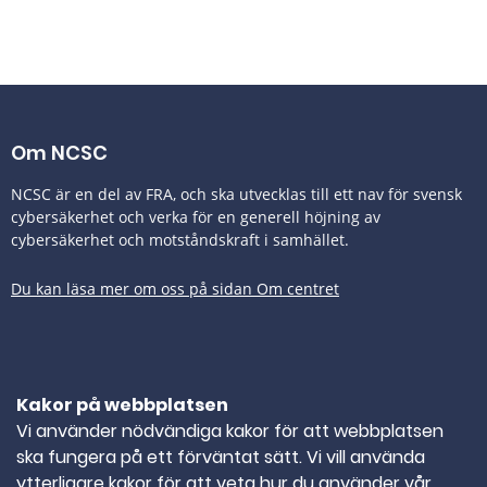
Om NCSC
NCSC är en del av FRA, och ska utvecklas till ett nav för svensk
cybersäkerhet och verka för en generell höjning av
cybersäkerhet och motståndskraft i samhället.
Du kan läsa mer om oss på sidan Om centret
Tillgänglighetsredogörelse
Kakor på webbplatsen
Kontakta oss
Vi använder nödvändiga kakor för att webbplatsen
ska fungera på ett förväntat sätt. Vi vill använda
TELEFONNUMMER
010-382 80 00
ytterligare kakor för att veta hur du använder vår