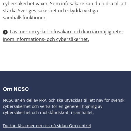
cybersäkerhet växer. Som infosäkare kan du bidra till att
stärka Sveriges säkerhet och skydda viktiga
samhällsfunktioner.
Läs mer om yrket infosäkare och karriärmöjligheter
inom informations- och cybersäkerhet.
Om NCSC
NCSC är en del av FRA, och ska utvecklas till ett nav för svensk
cybersäkerhet och verka för en generell höjning av
cybersäkerhet och motståndskraft i samhället.
Du kan läsa mer om oss på sidan Om centret