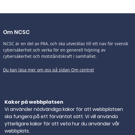
Om NCSC
NCSC är en del av FRA, och ska utvecklas till ett nav för svensk
cybersäkerhet och verka för en generell höjning av
cybersäkerhet och motståndskraft i samhället.
Du kan läsa mer om oss på sidan Om centret
Tillgänglighetsredogörelse
Kakor på webbplatsen
Kontakta oss
Vi använder nödvändiga kakor för att webbplatsen
ska fungera på ett förväntat sätt. Vi vill använda
TELEFONNUMMER
010-382 80 00
ytterligare kakor för att veta hur du använder vår
webbplats.
E-POST