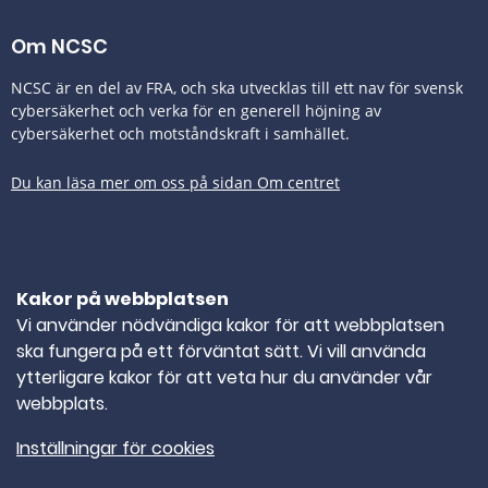
Om NCSC
NCSC är en del av FRA, och ska utvecklas till ett nav för svensk
cybersäkerhet och verka för en generell höjning av
cybersäkerhet och motståndskraft i samhället.
Du kan läsa mer om oss på sidan Om centret
Tillgänglighetsredogörelse
Kakor på webbplatsen
Kontakta oss
Vi använder nödvändiga kakor för att webbplatsen
ska fungera på ett förväntat sätt. Vi vill använda
TELEFONNUMMER
010-382 80 00
ytterligare kakor för att veta hur du använder vår
webbplats.
E-POST
ncsc@ncsc.se
Inställningar för cookies