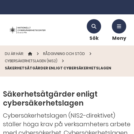
Sök
Meny
DU ÄR HÄR:
STARTSIDAN
RÅDGIVNING OCH STÖD
CYBERSÄKERHETSLAGEN (NIS2)
SÄKERHETSÅTGÄRDER ENLIGT CYBERSÄKERHETSLAGEN
Säkerhetsåtgärder enligt
cybersäkerhetslagen
Cybersäkerhetslagen (NIS2-direktivet)
ställer höga krav på verksamheters arbete
med cybersäkerhet. Cybersäkerhetslagen