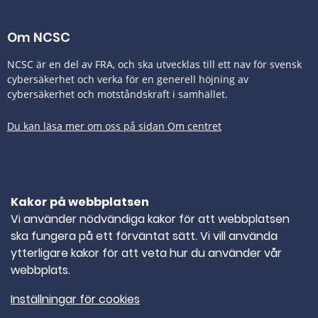
Om NCSC
NCSC är en del av FRA, och ska utvecklas till ett nav för svensk
cybersäkerhet och verka för en generell höjning av
cybersäkerhet och motståndskraft i samhället.
Du kan läsa mer om oss på sidan Om centret
Tillgänglighetsredogörelse
Kakor på webbplatsen
Kontakta oss
Vi använder nödvändiga kakor för att webbplatsen
ska fungera på ett förväntat sätt. Vi vill använda
TELEFONNUMMER
010-382 80 00
ytterligare kakor för att veta hur du använder vår
webbplats.
E-POST
ncsc@ncsc.se
Inställningar för cookies