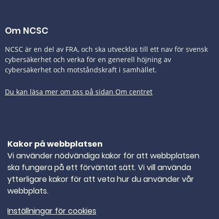
Om NCSC
NCSC är en del av FRA, och ska utvecklas till ett nav för svensk
cybersäkerhet och verka för en generell höjning av
cybersäkerhet och motståndskraft i samhället.
Du kan läsa mer om oss på sidan Om centret
Tillgänglighetsredogörelse
Kakor på webbplatsen
Kontakta oss
Vi använder nödvändiga kakor för att webbplatsen
ska fungera på ett förväntat sätt. Vi vill använda
TELEFONNUMMER
010-382 80 00
ytterligare kakor för att veta hur du använder vår
webbplats.
E-POST
ncsc@ncsc.se
Inställningar för cookies