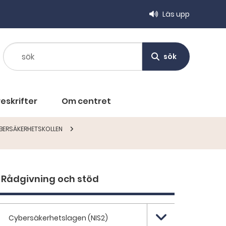
Läs upp
sök
sök
eskrifter
Om centret
BERSÄKERHETSKOLLEN
Rådgivning och stöd
Cybersäkerhetslagen (NIS2)