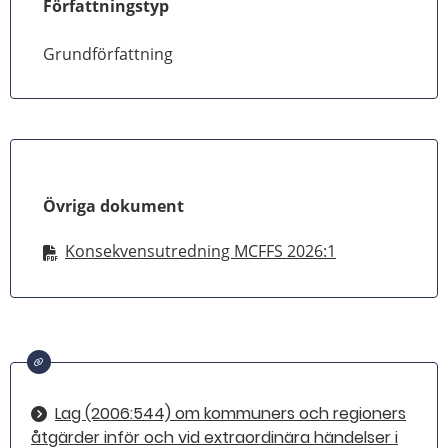
Författningstyp
Grundförfattning
Övriga dokument
Konsekvensutredning MCFFS 2026:1
Lag (2006:544) om kommuners och regioners
åtgärder inför och vid extraordinära händelser i