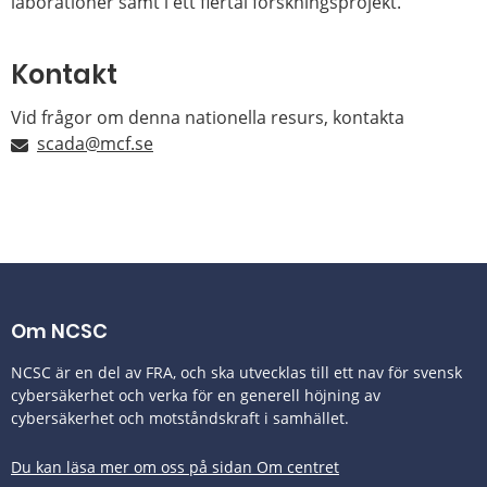
laborationer samt i ett flertal forskningsprojekt.
Kontakt
Vid frågor om denna nationella resurs, kontakta
scada@mcf.se
Om NCSC
NCSC är en del av FRA, och ska utvecklas till ett nav för svensk
cybersäkerhet och verka för en generell höjning av
cybersäkerhet och motståndskraft i samhället.
Du kan läsa mer om oss på sidan Om centret