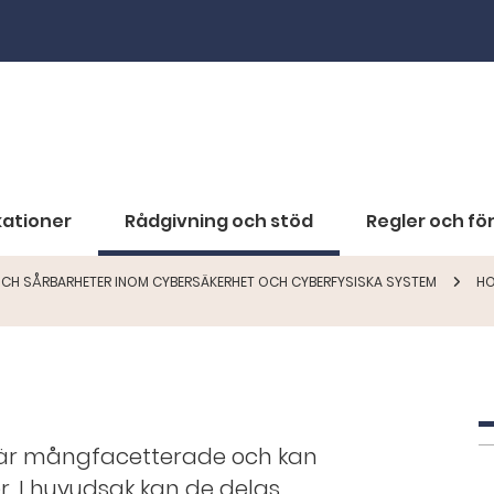
kationer
Rådgivning och stöd
Regler och för
OCH SÅRBARHETER INOM CYBERSÄKERHET OCH CYBERFYSISKA SYSTEM
HO
e är mångfacetterade och kan
rer. I huvudsak kan de delas