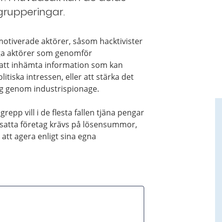
 grupperingar.
motiverade aktörer, såsom hacktivister
iga aktörer som genomför
 att inhämta information som kan
tiska intressen, eller att stärka det
ng genom industrispionage.
pp vill i de flesta fallen tjäna pengar
satta företag krävs på lösensummor,
att agera enligt sina egna