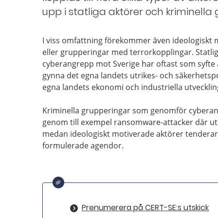
upp i statliga aktörer och kriminella
I viss omfattning förekommer även ideologiskt 
eller grupperingar med terrorkopplingar. Statl
cyberangrepp mot Sverige har oftast som syfte
gynna det egna landets utrikes- och säkerhetspoli
egna landets ekonomi och industriella utveckli
Kriminella grupperingar som genomför cyberangre
genom till exempel ransomware-attacker där ut
medan ideologiskt motiverade aktörer tenderar 
formulerade agendor.
Prenumerera på CERT-SE:s utskick