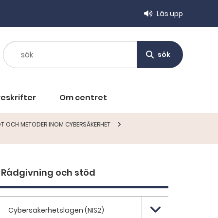
Läs upp
sök
sök
eskrifter
Om centret
T OCH METODER INOM CYBERSÄKERHET
Rådgivning och stöd
Cybersäkerhetslagen (NIS2)