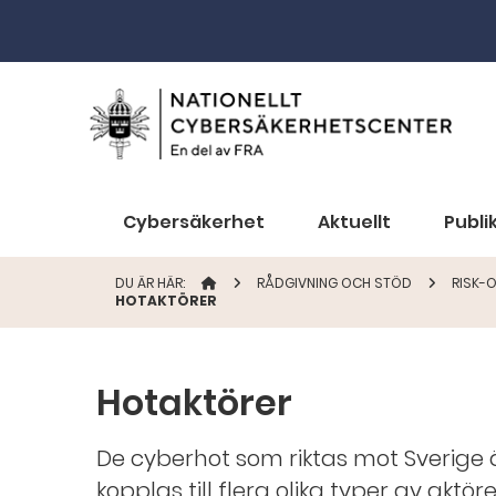
Cybersäkerhet
Aktuellt
Publi
DU ÄR HÄR:
STARTSIDAN
RÅDGIVNING OCH STÖD
RISK-
HOTAKTÖRER
Hotaktörer
De cyberhot som riktas mot Sverig
kopplas till flera olika typer av aktö