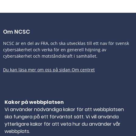
Om NCSC
NCSC är en del av FRA, och ska utvecklas till ett nav för svensk
cybersäkerhet och verka för en generell höjning av
cybersäkerhet och motståndskraft i samhället.
Du kan läsa mer om oss på sidan Om centret
Tillgänglighetsredogörelse
Kakor på webbplatsen
Kontakta oss
Vi använder nödvändiga kakor för att webbplatsen
ska fungera på ett förväntat sätt. Vi vill använda
TELEFONNUMMER
010-382 80 00
ytterligare kakor för att veta hur du använder vår
webbplats.
E-POST