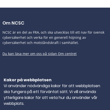
Om NCSC
NCSC är en del av FRA, och ska utvecklas till ett nav för svensk
cybersäkerhet och verka för en generell höjning av
cybersäkerhet och motståndskraft i samhället.
Du kan läsa mer om oss på sidan Om centret
Tillgänglighetsredogörelse
Kakor på webbplatsen
Kontakta oss
Vi använder nödvändiga kakor för att webbplatsen
ska fungera på ett förväntat sätt. Vi vill använda
TELEFONNUMMER
010-382 80 00
ytterligare kakor för att veta hur du använder vår
webbplats.
E-POST
ncsc@ncsc.se